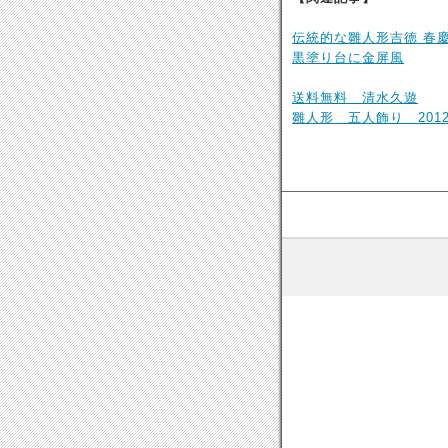
伝統的な雛人形吉徳 春
黒塗り台に金屏風
送料無料 清水久遊
雛人形 五人飾り 201