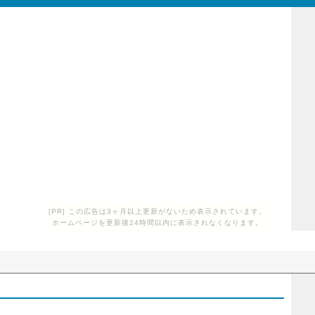
[PR] この広告は3ヶ月以上更新がないため表示されています。
ホームページを更新後24時間以内に表示されなくなります。