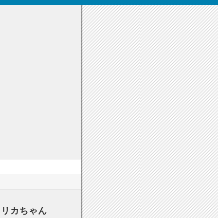
リカちゃん